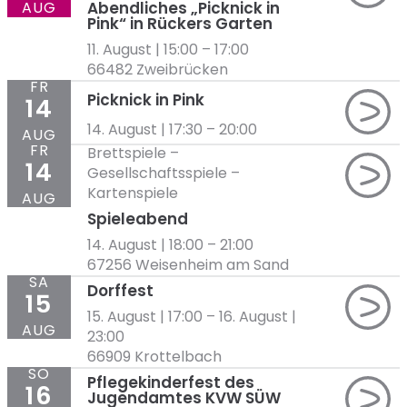
AUG
Abendliches „Picknick in
Pink“ in Rückers Garten
11. August | 15:00
–
17:00
66482 Zweibrücken
FR
Picknick in Pink
14
14. August | 17:30
–
20:00
AUG
FR
Brettspiele
–
14
Gesellschaftsspiele
–
Kartenspiele
AUG
Spieleabend
14. August | 18:00
–
21:00
67256 Weisenheim am Sand
SA
Dorffest
15
15. August | 17:00
–
16. August |
AUG
23:00
66909 Krottelbach
SO
Pflegekinderfest des
16
Jugendamtes KVW SÜW