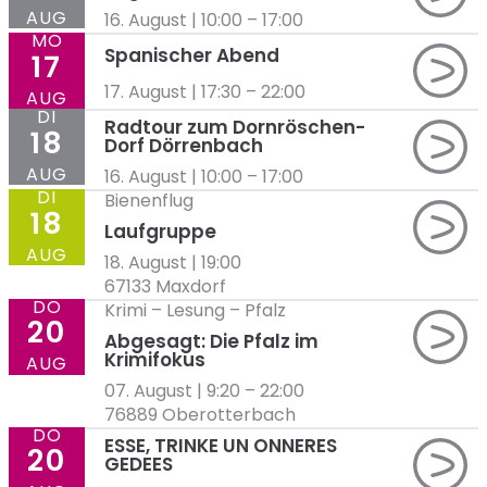
AUG
16. August | 10:00
–
17:00
MO
Spanischer Abend
17
17. August | 17:30
–
22:00
AUG
DI
Radtour zum Dornröschen-
18
Dorf Dörrenbach
AUG
16. August | 10:00
–
17:00
DI
Bienenflug
18
Laufgruppe
AUG
18. August | 19:00
67133 Maxdorf
DO
Krimi
–
Lesung
–
Pfalz
20
Abgesagt: Die Pfalz im
Krimifokus
AUG
07. August | 9:20
–
22:00
76889 Oberotterbach
DO
ESSE, TRINKE UN ONNERES
20
GEDEES