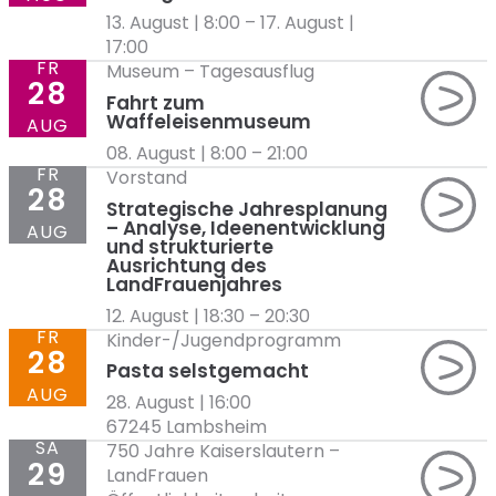
13. August | 8:00
–
17. August |
17:00
FR
Museum
–
Tagesausflug
28
Fahrt zum
Waffeleisenmuseum
AUG
08. August | 8:00
–
21:00
FR
Vorstand
28
Strategische Jahresplanung
– Analyse, Ideenentwicklung
AUG
und strukturierte
Ausrichtung des
LandFrauenjahres
12. August | 18:30
–
20:30
FR
Kinder-/Jugendprogramm
28
Pasta selstgemacht
AUG
28. August | 16:00
67245 Lambsheim
SA
750 Jahre Kaiserslautern
–
29
LandFrauen