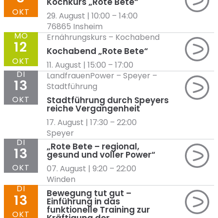
Kochkurs „Rote Bete“
OKT
29. August | 10:00
–
14:00
76865 Insheim
MO
Ernährungskurs
–
Kochabend
12
Kochabend „Rote Bete“
OKT
11. August | 15:00
–
17:00
DI
LandfrauenPower
–
Speyer
–
13
Stadtführung
OKT
Stadtführung durch Speyers
reiche Vergangenheit
17. August | 17:30
–
22:00
Speyer
DI
„Rote Bete – regional,
13
gesund und voller Power“
OKT
07. August | 9:20
–
22:00
Winden
DI
Bewegung tut gut –
13
Einführung in das
funktionelle Training zur
OKT