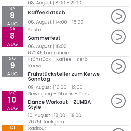
08. August | 8:00
–
21:00
SA
Kaffeeklatsch
8
08. August | 14:00
–
18:00
AUG
SA
Feste
8
Sommerfest
AUG
08. August | 18:00
67245 Lambsheim
SO
Frühstück
–
Kaffee
–
Kerb
–
9
Kerwe
AUG
Frühstücksteller zum Kerwe-
Sonntag
09. August | 10:00
–
12:00
MO
Bewegung
–
Fitness
–
Tanz
10
Dance Workout – ZUMBA
Style
AUG
10. August | 18:00
–
19:00
76751 Jockgrim
DI
Radtour