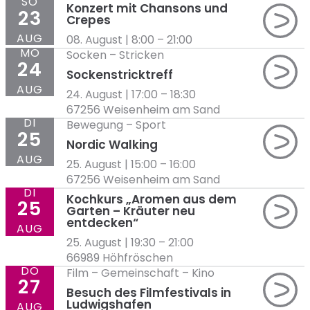
SO
Konzert mit Chansons und
23
Crepes
AUG
08. August | 8:00
–
21:00
MO
Socken
–
Stricken
24
Sockenstricktreff
AUG
24. August | 17:00
–
18:30
67256 Weisenheim am Sand
DI
Bewegung
–
Sport
25
Nordic Walking
AUG
25. August | 15:00
–
16:00
67256 Weisenheim am Sand
DI
Kochkurs „Aromen aus dem
25
Garten – Kräuter neu
entdecken​“
AUG
25. August | 19:30
–
21:00
66989 Höhfröschen
DO
Film
–
Gemeinschaft
–
Kino
27
Besuch des Filmfestivals in
Ludwigshafen
AUG