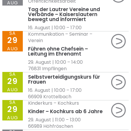
Öffentlichkeitsarbeit
AUG
Tag der Lautrer Vereine und
Verbände – Kaiserslautern
bewegt und informiert
16. August | 10:00
–
17:00
SA
Kommunikation
–
Seminar
–
29
Verein
AUG
Führen ohne Chefsein –
Leitung im Ehrenamt
29. August | 10:00
–
14:00
76831 Impflingen
SA
Selbstverteidigungskurs für
29
Frauen
AUG
16. August | 10:00
–
17:00
66909 Krottelbach
SA
Kinderkurs
–
Kochkurs
29
Kinder – Kochkurs ab 6 Jahre
AUG
29. August | 11:00
–
13:00
66989 Höhfröschen