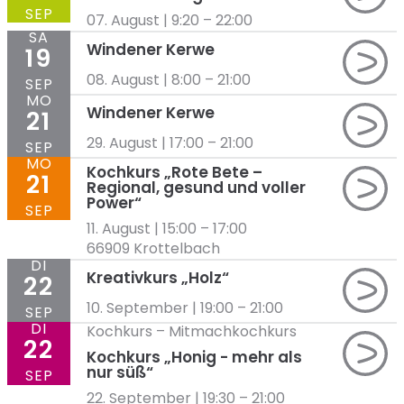
SEP
07. August | 9:20
–
22:00
SA
Windener Kerwe
19
08. August | 8:00
–
21:00
SEP
MO
Windener Kerwe
21
29. August | 17:00
–
21:00
SEP
MO
Kochkurs „Rote Bete –
21
Regional, gesund und voller
Power“
SEP
11. August | 15:00
–
17:00
66909 Krottelbach
DI
Kreativkurs „Holz“
22
10. September | 19:00
–
21:00
SEP
DI
Kochkurs
–
Mitmachkochkurs
22
Kochkurs „Honig ​-​ mehr als
nur süß“
SEP
22. September | 19:30
–
21:00