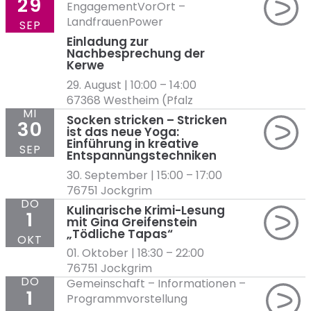
29
EngagementVorOrt
–
LandfrauenPower
SEP
Einladung zur
Nachbesprechung der
Kerwe
29. August | 10:00
–
14:00
67368 Westheim (Pfalz
MI
Socken stricken – Stricken
30
ist das neue Yoga:
Einführung in kreative
SEP
Entspannungstechniken
30. September | 15:00
–
17:00
76751 Jockgrim
DO
Kulinarische Krimi-Lesung
1
mit Gina Greifenstein
„Tödliche Tapas“
OKT
01. Oktober | 18:30
–
22:00
76751 Jockgrim
DO
Gemeinschaft
–
Informationen
–
1
Programmvorstellung