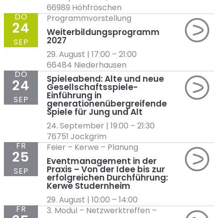
66989 Höhfröschen
DO
Programmvorstellung
24
Weiterbildungsprogramm
2027
SEP
29. August | 17:00
–
21:00
66484 Niederhausen
DO
Spieleabend: Alte und neue
24
Gesellschaftsspiele-
Einführung in
SEP
generationenübergreifende
Spiele für Jung und Alt
24. September | 19:00
–
21:30
76751 Jockgrim
FR
Feier
–
Kerwe
–
Planung
25
Eventmanagement in der
Praxis – Von der Idee bis zur
SEP
erfolgreichen Durchführung:
Kerwe Studernheim
29. August | 10:00
–
14:00
FR
3. Modul
–
Netzwerktreffen
–