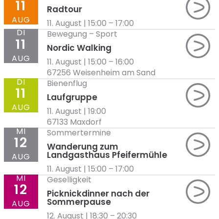
11
Radtour
AUG
11. August | 15:00
–
17:00
DI
Bewegung
–
Sport
11
Nordic Walking
AUG
11. August | 15:00
–
16:00
67256 Weisenheim am Sand
DI
Bienenflug
11
Laufgruppe
AUG
11. August | 19:00
67133 Maxdorf
MI
Sommertermine
12
Wanderung zum
Landgasthaus Pfeifermühle
AUG
11. August | 15:00
–
17:00
MI
Geselligkeit
12
Picknickdinner nach der
Sommerpause
AUG
12. August | 18:30
–
20:30