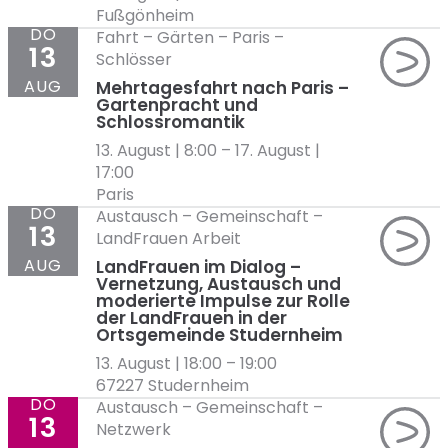
Fußgönheim
DO
Fahrt
–
Gärten
–
Paris
–
13
Schlösser
AUG
Mehrtagesfahrt nach Paris –
Gartenpracht und
Schlossromantik
13. August | 8:00
–
17. August |
17:00
Paris
DO
Austausch
–
Gemeinschaft
–
13
LandFrauen Arbeit
AUG
LandFrauen im Dialog –
Vernetzung, Austausch und
moderierte Impulse zur Rolle
der LandFrauen in der
Ortsgemeinde Studernheim
13. August | 18:00
–
19:00
67227 Studernheim
DO
Austausch
–
Gemeinschaft
–
13
Netzwerk