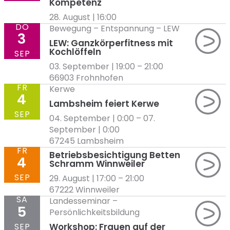
Kompetenz
28. August | 16:00
DO
Bewegung
–
Entspannung
–
LEW
3
LEW: Ganzkörperfitness mit
Kochlöffeln
SEP
03. September | 19:00
–
21:00
66903 Frohnhofen
FR
Kerwe
4
Lambsheim feiert Kerwe
SEP
04. September | 0:00
–
07.
September | 0:00
67245 Lambsheim
FR
Betriebsbesichtigung Betten
4
Schramm Winnweiler
SEP
29. August | 17:00
–
21:00
67222 Winnweiler
SA
Landesseminar
–
5
Persönlichkeitsbildung
SEP
Workshop: Frauen auf der