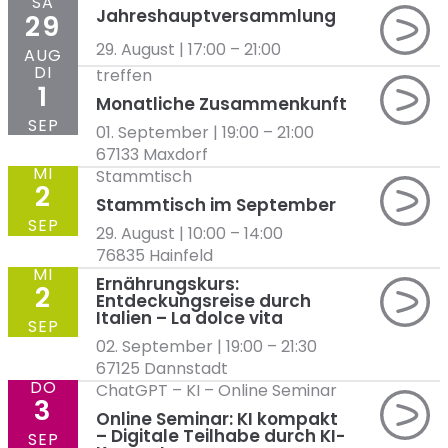
SA
Jahreshauptversammlung
29
29. August | 17:00
–
21:00
AUG
DI
treffen
1
Monatliche Zusammenkunft
SEP
01. September | 19:00
–
21:00
67133 Maxdorf
MI
Stammtisch
2
Stammtisch im September
SEP
29. August | 10:00
–
14:00
76835 Hainfeld
MI
Ernährungskurs:
2
Entdeckungsreise durch
Italien – La dolce vita
SEP
02. September | 19:00
–
21:30
67125 Dannstadt
DO
ChatGPT
–
KI
–
Online Seminar
3
Online Seminar: KI kompakt
– Digitale Teilhabe durch KI-
SEP