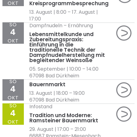
OKT
Kreisprogrammbesprechung
13. August | 8:00
–
17. August |
17:00
SO
Dampfnudeln
–
Ernährung
4
Lebensmittelkunde und
Zubereitungspraxis:
OKT
Einführung in die
traditionelle Technik der
Dampfnudelherstellung mit
begleitender Weinsoße
05. September | 10:00
–
14:00
67098 Bad Dürkheim
SO
Bauernmarkt
4
13. August | 18:00
–
19:00
OKT
67098 Bad Dürkheim
SO
Infostand
4
Tradition und Moderne:
Ramsteiner Bauernmarkt
OKT
29. August | 17:00
–
21:00
66887 Ramstein-Miesenbach