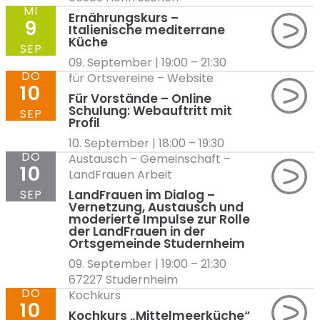
MI
Ernährungskurs –
9
Italienische mediterrane
Küche
SEP
09. September | 19:00
–
21:30
DO
für Ortsvereine
–
Website
10
Für Vorstände – Online
Schulung: Webauftritt mit
SEP
Profil
10. September | 18:00
–
19:30
DO
Austausch
–
Gemeinschaft
–
10
LandFrauen Arbeit
SEP
LandFrauen im Dialog –
Vernetzung, Austausch und
moderierte Impulse zur Rolle
der LandFrauen in der
Ortsgemeinde Studernheim
09. September | 19:00
–
21:30
67227 Studernheim
DO
Kochkurs
10
Kochkurs „Mittelmeerküche“