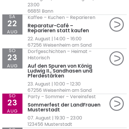
23:00
66851 Bann
SA
Kaffee
–
Kuchen
–
Reparieren
22
Reparatur-Café –
Reparieren statt kaufen
AUG
22. August | 14:00
–
16:00
67256 Weisenheim am Sand
SO
Dorfgeschichten
–
Heimat
–
23
Historisch
AUG
Auf den Spuren von König
Ludwig II., Sandhasen und
Pferdestärken
23. August | 10:00
–
12:30
67256 Weisenheim am Sand
SO
Party
–
Sommer
–
Vereinsfest
23
Sommerfest der LandFrauen
Musterstadt
AUG
07. August | 19:30
–
23:00
123456 Musterstadt