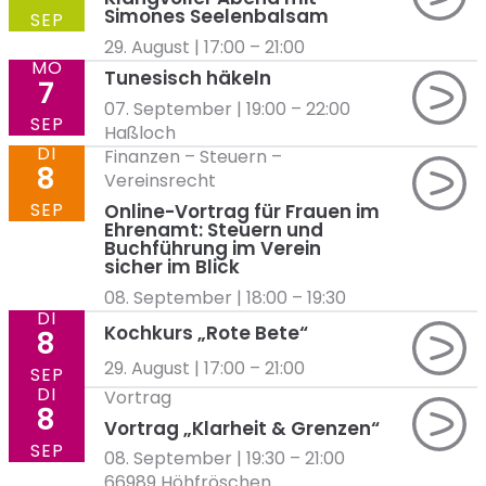
Simones Seelenbalsam
SEP
29. August | 17:00
–
21:00
MO
Tunesisch häkeln
7
07. September | 19:00
–
22:00
SEP
Haßloch
DI
Finanzen
–
Steuern
–
8
Vereinsrecht
SEP
Online-Vortrag für Frauen im
Ehrenamt: Steuern und
Buchführung im Verein
sicher im Blick
08. September | 18:00
–
19:30
DI
Kochkurs „Rote Bete“
8
29. August | 17:00
–
21:00
SEP
DI
Vortrag
8
Vortrag „Klarheit & Grenzen“
SEP
08. September | 19:30
–
21:00
66989 Höhfröschen