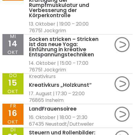
Kräftigung der
Rumpfmuskulatur und
Verbesserung der
Körperkontrolle
13. Oktober | 19:00
–
20:00
76751 Jockgrim
MI
Socken stricken – Stricken
14
ist das neue Yoga:
Einführung in kreative
OKT
Entspannungstechniken
14. Oktober | 15:00
–
17:00
76751 Jockgrim
DO
Kreativkurs
15
Kreativkurs „Holzkunst“
OKT
17. August | 17:30
–
22:00
76865 Insheim
FR
LandFrauensoiree
16
16. Oktober | 18:00
–
21:30
OKT
67435 Neustadt/Duttweiler
DI
Steuern und Rollenbilder: