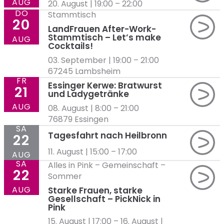
AUG
20. August | 19:00
–
22:00
DO
Stammtisch
20
LandFrauen After-Work-
Stammtisch – Let’s make
AUG
Cocktails!
03. September | 19:00
–
21:00
67245 Lambsheim
FR
Essinger Kerwe: Bratwurst
21
und Ladygetränke
AUG
08. August | 8:00
–
21:00
76879 Essingen
SA
Tagesfahrt nach Heilbronn
22
11. August | 15:00
–
17:00
AUG
SA
Alles in Pink
–
Gemeinschaft
–
22
Sommer
AUG
Starke Frauen, starke
Gesellschaft – PickNick in
Pink
15. August | 17:00
–
16. August |