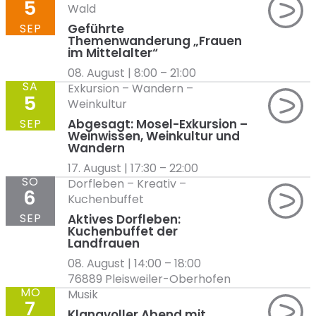
5
Wald
SEP
Geführte
Themenwanderung „Frauen
im Mittelalter“
08. August | 8:00
–
21:00
SA
Exkursion
–
Wandern
–
5
Weinkultur
SEP
Abgesagt: Mosel-Exkursion –
Weinwissen, Weinkultur und
Wandern
17. August | 17:30
–
22:00
SO
Dorfleben
–
Kreativ
–
6
Kuchenbuffet
SEP
Aktives Dorfleben:
Kuchenbuffet der
Landfrauen
08. August | 14:00
–
18:00
76889 Pleisweiler-Oberhofen
MO
Musik
7
Klangvoller Abend mit