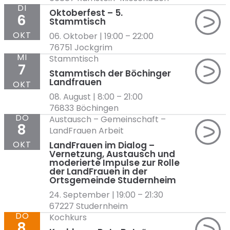
DI
Oktoberfest – 5.
6
Stammtisch
OKT
06. Oktober | 19:00
–
22:00
76751 Jockgrim
MI
Stammtisch
7
Stammtisch der Böchinger
Landfrauen
OKT
08. August | 8:00
–
21:00
76833 Böchingen
DO
Austausch
–
Gemeinschaft
–
8
LandFrauen Arbeit
OKT
LandFrauen im Dialog –
Vernetzung, Austausch und
moderierte Impulse zur Rolle
der LandFrauen in der
Ortsgemeinde Studernheim
24. September | 19:00
–
21:30
67227 Studernheim
DO
Kochkurs
8