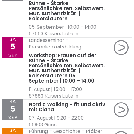
Bühne – Starke
Persönlichkeiten. Selbstwert.
Mut. Authentizität. |
Kaiserslautern
05. September | 10:00
–
14:00
67663 Kaiserslautern
SA
Landesseminar
–
5
Persönlichkeitsbildung
SEP
Workshop: Frauen auf der
Bühne – Starke
Persönlichkeiten. Selbstwert.
Mut. Authentizität. |
Kaiserslautern 05.
September | 10:00 – 14:00
11. August | 15:00
–
17:00
67663 Kaiserslautern
SA
Nordic Walking – fit und aktiv
5
mit Diana
SEP
07. August | 9:20
–
22:00
66903 Gries
SA
Führung
–
Geschichte
–
Pfälzer