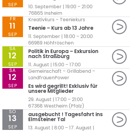
SEP
10. September | 19:00
–
21:00
76865 Insheim
FR
Kreativkurs
–
Teeniekurs
11
Teenie – Kurs ab 13 Jahre
SEP
11. September | 18:00
–
20:00
66989 Höhfröschen
SA
Politik in Europa – Exkursion
12
nach Straßburg
SEP
11. August | 15:00
–
17:00
SA
Gemeinschaft
–
Grillabend
–
12
LandfrauenPower
SEP
Es wird gegrillt! Exklusiv für
unsere Mitglieder
29. August | 17:00
–
21:00
67368 Westheim (Pfalz)
SO
ausgebucht ! Tagesfahrt ins
13
Elmsteiner Tal
SEP
13. August | 8:00
–
17. August |