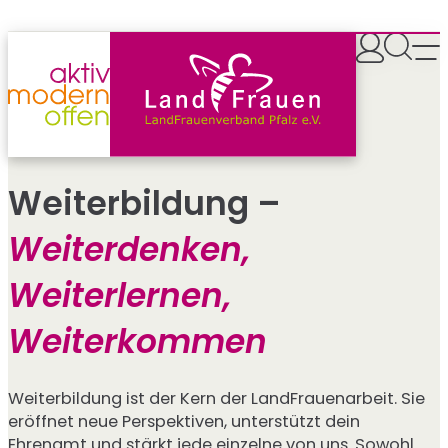
Zum
Inhalt
springen
Weiterbildung –
Weiterdenken,
Weiterlernen,
Weiterkommen
Weiterbildung ist der Kern der LandFrauenarbeit. Sie
eröffnet neue Perspektiven, unterstützt dein
Ehrenamt und stärkt jede einzelne von uns. Sowohl