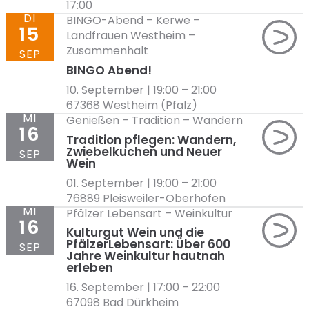
17:00
DI
BINGO-Abend
–
Kerwe
–
15
Landfrauen Westheim
–
Zusammenhalt
SEP
BINGO Abend!
10. September | 19:00
–
21:00
67368 Westheim (Pfalz)
MI
Genießen
–
Tradition
–
Wandern
16
Tradition pflegen: Wandern,
Zwiebelkuchen und Neuer
SEP
Wein
01. September | 19:00
–
21:00
76889 Pleisweiler-Oberhofen
MI
Pfälzer Lebensart
–
Weinkultur
16
Kulturgut Wein und die
PfälzerLebensart: Über 600
SEP
Jahre Weinkultur hautnah
erleben
16. September | 17:00
–
22:00
67098 Bad Dürkheim