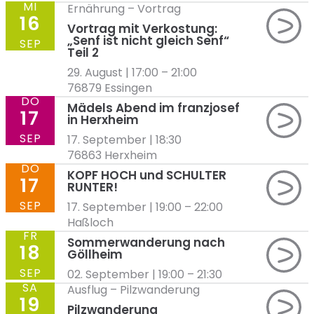
MI
Ernährung
–
Vortrag
16
Vortrag mit Verkostung:
„Senf ist nicht gleich Senf“
SEP
Teil 2
29. August | 17:00
–
21:00
76879 Essingen
DO
Mädels Abend im franzjosef
17
in Herxheim
SEP
17. September | 18:30
76863 Herxheim
DO
KOPF HOCH und SCHULTER
17
RUNTER!
SEP
17. September | 19:00
–
22:00
Haßloch
FR
Sommerwanderung nach
18
Göllheim
SEP
02. September | 19:00
–
21:30
SA
Ausflug
–
Pilzwanderung
19
Pilzwanderung