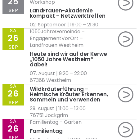
25
Workshop
SEP
LandFrauen-Akademie
kompakt – Netzwerktreffen
02. September | 19:00
–
21:30
SA
1050JahreGemeinde
–
26
EngagementVorOrt
–
Landfrauen Westheim
SEP
Heute sind wir auf der Kerwe
„1050 Jahre Westheim“
dabei!
07. August | 9:20
–
22:00
67368 Westheim
SA
Wildkräuterführung –
26
Heimische Kräuter Erkennen,
Sammeln und Verwenden
SEP
29. August | 11:00
–
13:00
76751 Jockgrim
SA
Familientag
–
Garten
26
Familientag
SEP