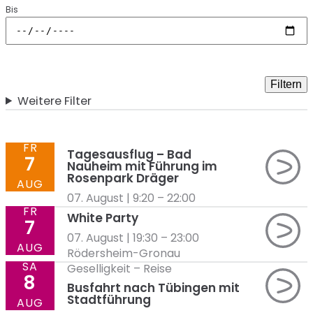
Bis
Filtern
Weitere Filter
FR
Tagesausflug – Bad
7
Nauheim mit Führung im
Rosenpark Dräger
AUG
07. August | 9:20
–
22:00
FR
White Party
7
07. August | 19:30
–
23:00
AUG
Rödersheim-Gronau
SA
Geselligkeit
–
Reise
8
Busfahrt nach Tübingen mit
Stadtführung
AUG