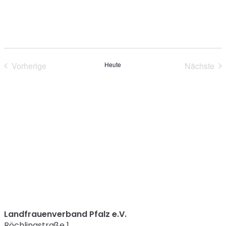
Vorherige
Heute
Nächste
Veranstaltungen
Verans
Landfrauenverband Pfalz e.V.
Röchlingstraße 1