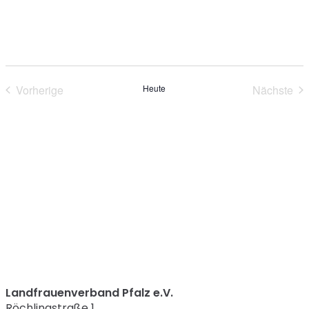
Vorherige
Heute
Nächste
Veranstaltungen
Verans
Landfrauenverband Pfalz e.V.
Röchlingstraße 1