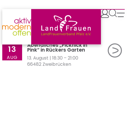
Zum
Inhalt
springen
DO
Abendliches „Picknick in
13
Pink“ in Rückers Garten
AUG
13. August | 18:30
–
21:00
66482 Zweibrücken