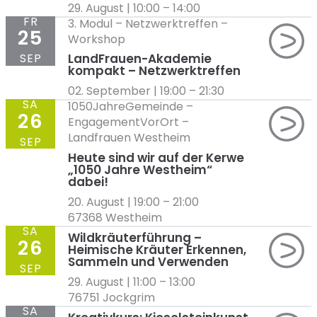
29. August | 10:00
–
14:00
FR
3. Modul
–
Netzwerktreffen
–
25
Workshop
SEP
LandFrauen-Akademie
kompakt – Netzwerktreffen
02. September | 19:00
–
21:30
SA
1050JahreGemeinde
–
26
EngagementVorOrt
–
Landfrauen Westheim
SEP
Heute sind wir auf der Kerwe
„1050 Jahre Westheim“
dabei!
20. August | 19:00
–
21:00
67368 Westheim
SA
Wildkräuterführung –
26
Heimische Kräuter Erkennen,
Sammeln und Verwenden
SEP
29. August | 11:00
–
13:00
76751 Jockgrim
SA