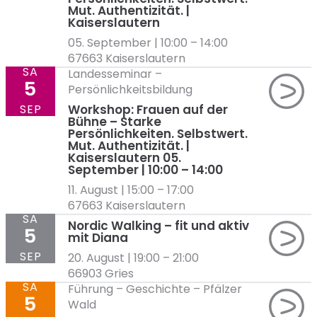
Mut. Authentizität. |
Kaiserslautern
05. September | 10:00
–
14:00
67663 Kaiserslautern
SA
Landesseminar
–
5
Persönlichkeitsbildung
SEP
Workshop: Frauen auf der
Bühne – Starke
Persönlichkeiten. Selbstwert.
Mut. Authentizität. |
Kaiserslautern 05.
September | 10:00 – 14:00
11. August | 15:00
–
17:00
67663 Kaiserslautern
SA
Nordic Walking – fit und aktiv
5
mit Diana
SEP
20. August | 19:00
–
21:00
66903 Gries
SA
Führung
–
Geschichte
–
Pfälzer
5
Wald