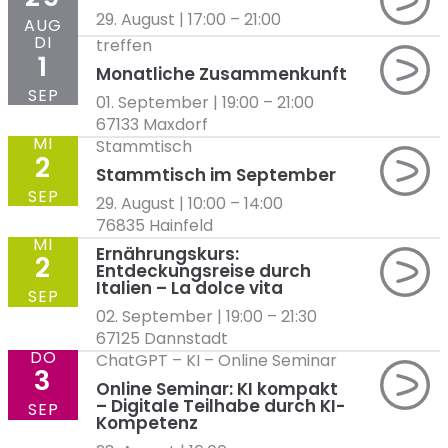
29. August | 17:00
–
21:00
AUG
DI
treffen
1
Monatliche Zusammenkunft
SEP
01. September | 19:00
–
21:00
67133 Maxdorf
MI
Stammtisch
2
Stammtisch im September
SEP
29. August | 10:00
–
14:00
76835 Hainfeld
MI
Ernährungskurs:
2
Entdeckungsreise durch
Italien – La dolce vita
SEP
02. September | 19:00
–
21:30
67125 Dannstadt
DO
ChatGPT
–
KI
–
Online Seminar
3
Online Seminar: KI kompakt
– Digitale Teilhabe durch KI-
SEP
Kompetenz