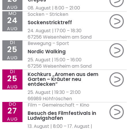
AUG
08. August | 8:00
–
21:00
MO
Socken
–
Stricken
24
Sockenstricktreff
AUG
24. August | 17:00
–
18:30
67256 Weisenheim am Sand
DI
Bewegung
–
Sport
25
Nordic Walking
AUG
25. August | 15:00
–
16:00
67256 Weisenheim am Sand
DI
Kochkurs „Aromen aus dem
25
Garten – Kräuter neu
entdecken​“
AUG
25. August | 19:30
–
21:00
66989 Höhfröschen
DO
Film
–
Gemeinschaft
–
Kino
27
Besuch des Filmfestivals in
Ludwigshafen
AUG
13. August | 8:00
–
17. August |