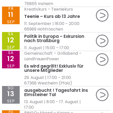
76865 Insheim
FR
Kreativkurs
–
Teeniekurs
11
Teenie – Kurs ab 13 Jahre
SEP
11. September | 18:00
–
20:00
66989 Höhfröschen
SA
Politik in Europa – Exkursion
12
nach Straßburg
SEP
11. August | 15:00
–
17:00
SA
Gemeinschaft
–
Grillabend
–
12
LandfrauenPower
SEP
Es wird gegrillt! Exklusiv für
unsere Mitglieder
29. August | 17:00
–
21:00
67368 Westheim (Pfalz)
SO
ausgebucht ! Tagesfahrt ins
13
Elmsteiner Tal
SEP
13. August | 8:00
–
17. August |
17:00
DI
BINGO-Abend
–
Kerwe
–