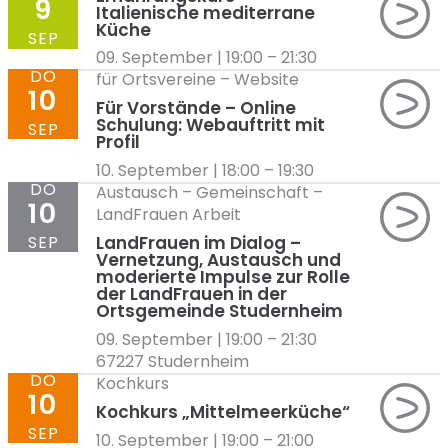
9
Italienische mediterrane
Küche
SEP
09. September | 19:00
–
21:30
DO
für Ortsvereine
–
Website
10
Für Vorstände – Online
Schulung: Webauftritt mit
SEP
Profil
10. September | 18:00
–
19:30
DO
Austausch
–
Gemeinschaft
–
10
LandFrauen Arbeit
SEP
LandFrauen im Dialog –
Vernetzung, Austausch und
moderierte Impulse zur Rolle
der LandFrauen in der
Ortsgemeinde Studernheim
09. September | 19:00
–
21:30
67227 Studernheim
DO
Kochkurs
10
Kochkurs „Mittelmeerküche“
SEP
10. September | 19:00
–
21:00