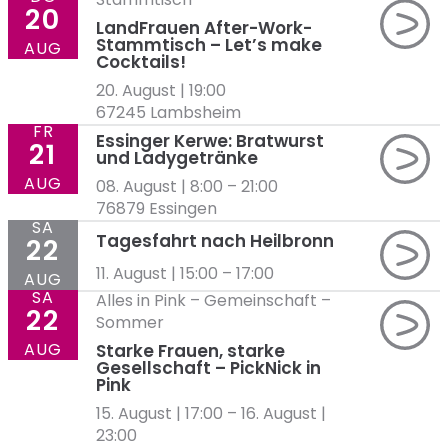
20
LandFrauen After-Work-
Stammtisch – Let’s make
AUG
Cocktails!
20. August | 19:00
67245 Lambsheim
FR
Essinger Kerwe: Bratwurst
21
und Ladygetränke
AUG
08. August | 8:00
–
21:00
76879 Essingen
SA
Tagesfahrt nach Heilbronn
22
11. August | 15:00
–
17:00
AUG
SA
Alles in Pink
–
Gemeinschaft
–
22
Sommer
AUG
Starke Frauen, starke
Gesellschaft – PickNick in
Pink
15. August | 17:00
–
16. August |
23:00