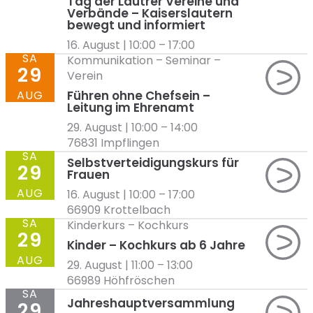
Tag der Lautrer Vereine und
Verbände – Kaiserslautern
bewegt und informiert
16. August | 10:00
–
17:00
SA
Kommunikation
–
Seminar
–
29
Verein
AUG
Führen ohne Chefsein –
Leitung im Ehrenamt
29. August | 10:00
–
14:00
76831 Impflingen
SA
Selbstverteidigungskurs für
29
Frauen
AUG
16. August | 10:00
–
17:00
66909 Krottelbach
SA
Kinderkurs
–
Kochkurs
29
Kinder – Kochkurs ab 6 Jahre
AUG
29. August | 11:00
–
13:00
66989 Höhfröschen
SA
Jahreshauptversammlung
29