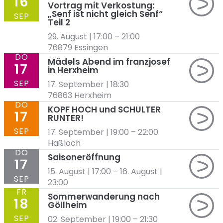
16
Vortrag mit Verkostung:
„Senf ist nicht gleich Senf“
SEP
Teil 2
29. August | 17:00
–
21:00
76879 Essingen
DO
Mädels Abend im franzjosef
17
in Herxheim
SEP
17. September | 18:30
76863 Herxheim
DO
KOPF HOCH und SCHULTER
17
RUNTER!
SEP
17. September | 19:00
–
22:00
Haßloch
DO
Saisoneröffnung
17
15. August | 17:00
–
16. August |
SEP
23:00
FR
Sommerwanderung nach
18
Göllheim
SEP
02. September | 19:00
–
21:30