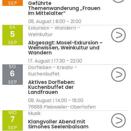
SEP
Geführte
Themenwanderung „Frauen
im Mittelalter“
08. August | 8:00
–
21:00
SA
Exkursion
–
Wandern
–
5
Weinkultur
SEP
Abgesagt: Mosel-Exkursion –
Weinwissen, Weinkultur und
Wandern
17. August | 17:30
–
22:00
SO
Dorfleben
–
Kreativ
–
6
Kuchenbuffet
SEP
Aktives Dorfleben:
Kuchenbuffet der
Landfrauen
08. August | 14:00
–
18:00
76889 Pleisweiler-Oberhofen
MO
Musik
7
Klangvoller Abend mit
Simones Seelenbalsam
SEP