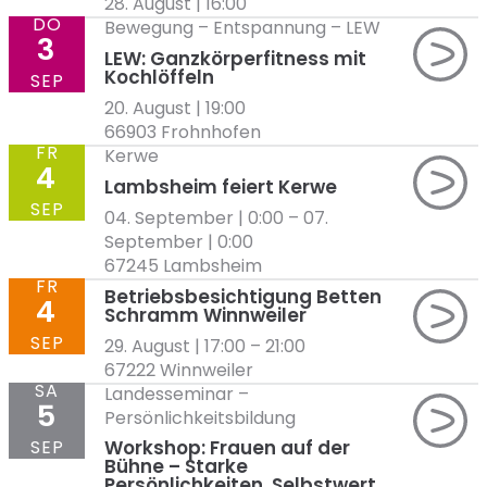
28. August | 16:00
DO
Bewegung
–
Entspannung
–
LEW
3
LEW: Ganzkörperfitness mit
Kochlöffeln
SEP
20. August | 19:00
66903 Frohnhofen
FR
Kerwe
4
Lambsheim feiert Kerwe
SEP
04. September | 0:00
–
07.
September | 0:00
67245 Lambsheim
FR
Betriebsbesichtigung Betten
4
Schramm Winnweiler
SEP
29. August | 17:00
–
21:00
67222 Winnweiler
SA
Landesseminar
–
5
Persönlichkeitsbildung
SEP
Workshop: Frauen auf der
Bühne – Starke
Persönlichkeiten. Selbstwert.