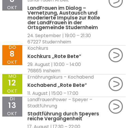
OKT
LandFrauen im Dialog –
Vernetzung, Austausch und
moderierte Impulse zur Rolle
der LandFrauen in der
Ortsgemeinde Studernheim
24. September | 19:00
–
21:30
67227 Studernheim
DO
Kochkurs
8
Kochkurs „Rote Bete“
OKT
29. August | 10:00
–
14:00
76865 Insheim
MO
Ernährungskurs
–
Kochabend
12
Kochabend „Rote Bete“
OKT
11. August | 15:00
–
17:00
DI
LandfrauenPower
–
Speyer
–
13
Stadtführung
OKT
Stadtführung durch Speyers
reiche Vergangenheit
17. August | 17:30
–
22:00