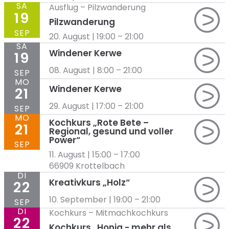
SA
Ausflug
–
Pilzwanderung
19
Pilzwanderung
SEP
20. August | 19:00
–
21:00
SA
Windener Kerwe
19
08. August | 8:00
–
21:00
SEP
MO
Windener Kerwe
21
29. August | 17:00
–
21:00
SEP
MO
Kochkurs „Rote Bete –
21
Regional, gesund und voller
Power“
SEP
11. August | 15:00
–
17:00
66909 Krottelbach
DI
Kreativkurs „Holz“
22
10. September | 19:00
–
21:00
SEP
DI
Kochkurs
–
Mitmachkochkurs
22
Kochkurs „Honig ​-​ mehr als