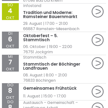
67098 Bad Dürkheim
SO
Infostand
4
Tradition und Moderne:
Ramsteiner Bauernmarkt
OKT
29. August | 17:00
–
21:00
66887 Ramstein-Miesenbach
DI
Oktoberfest – 5.
6
Stammtisch
OKT
06. Oktober | 19:00
–
22:00
76751 Jockgrim
MI
Stammtisch
7
Stammtisch der Böchinger
Landfrauen
OKT
08. August | 8:00
–
21:00
76833 Böchingen
DO
Gemeinsames Frühstück
8
11. August | 15:00
–
17:00
OKT
DO
Austausch
–
Gemeinschaft
–
8
LandFrauen Arbeit