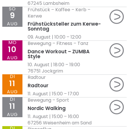
67245 Lambsheim
SO
Frühstück
–
Kaffee
–
Kerb
–
9
Kerwe
AUG
Frühstücksteller zum Kerwe-
Sonntag
09. August | 10:00
–
12:00
MO
Bewegung
–
Fitness
–
Tanz
10
Dance Workout – ZUMBA
Style
AUG
10. August | 18:00
–
19:00
76751 Jockgrim
DI
Radtour
11
Radtour
AUG
11. August | 15:00
–
17:00
DI
Bewegung
–
Sport
11
Nordic Walking
AUG
11. August | 15:00
–
16:00
67256 Weisenheim am Sand
DI