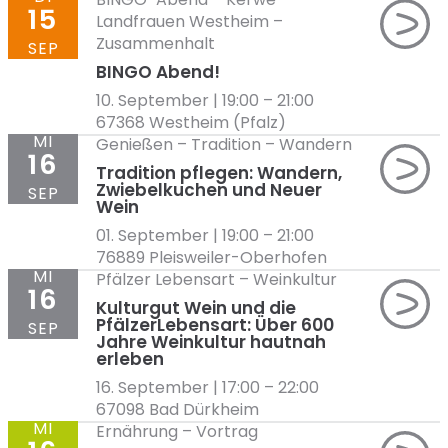
15
Landfrauen Westheim
–
Zusammenhalt
SEP
BINGO Abend!
10. September | 19:00
–
21:00
67368 Westheim (Pfalz)
MI
Genießen
–
Tradition
–
Wandern
16
Tradition pflegen: Wandern,
Zwiebelkuchen und Neuer
SEP
Wein
01. September | 19:00
–
21:00
76889 Pleisweiler-Oberhofen
MI
Pfälzer Lebensart
–
Weinkultur
16
Kulturgut Wein und die
PfälzerLebensart: Über 600
SEP
Jahre Weinkultur hautnah
erleben
16. September | 17:00
–
22:00
67098 Bad Dürkheim
MI
Ernährung
–
Vortrag