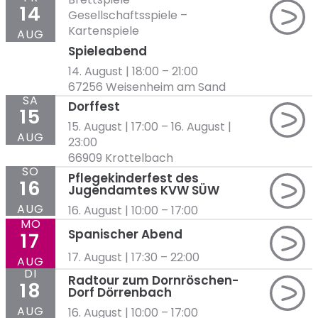
14
Gesellschaftsspiele
–
Kartenspiele
AUG
Spieleabend
14. August | 18:00
–
21:00
67256 Weisenheim am Sand
SA
Dorffest
15
15. August | 17:00
–
16. August |
AUG
23:00
66909 Krottelbach
SO
Pflegekinderfest des
16
Jugendamtes KVW SÜW
AUG
16. August | 10:00
–
17:00
MO
Spanischer Abend
17
17. August | 17:30
–
22:00
AUG
DI
Radtour zum Dornröschen-
18
Dorf Dörrenbach
AUG
16. August | 10:00
–
17:00