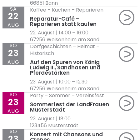
66851 Bann
SA
Kaffee
–
Kuchen
–
Reparieren
22
Reparatur-Café –
Reparieren statt kaufen
AUG
22. August | 14:00
–
16:00
67256 Weisenheim am Sand
SO
Dorfgeschichten
–
Heimat
–
23
Historisch
AUG
Auf den Spuren von König
Ludwig II., Sandhasen und
Pferdestärken
23. August | 10:00
–
12:30
67256 Weisenheim am Sand
SO
Party
–
Sommer
–
Vereinsfest
23
Sommerfest der LandFrauen
Musterstadt
AUG
23. August | 18:00
123456 Musterstadt
SO
Konzert mit Chansons und
23
Crepes