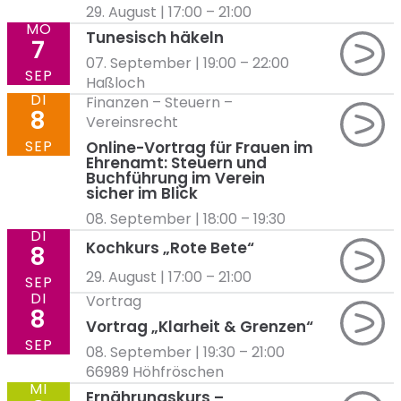
29. August | 17:00
–
21:00
MO
Tunesisch häkeln
7
07. September | 19:00
–
22:00
SEP
Haßloch
DI
Finanzen
–
Steuern
–
8
Vereinsrecht
SEP
Online-Vortrag für Frauen im
Ehrenamt: Steuern und
Buchführung im Verein
sicher im Blick
08. September | 18:00
–
19:30
DI
Kochkurs „Rote Bete“
8
29. August | 17:00
–
21:00
SEP
DI
Vortrag
8
Vortrag „Klarheit & Grenzen“
SEP
08. September | 19:30
–
21:00
66989 Höhfröschen
MI
Ernährungskurs –