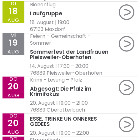
DI
Bienenflug
18
Laufgruppe
AUG
18. August | 19:00
67133 Maxdorf
MI
Feiern
–
Gemeinschaft
–
19
Sommer
AUG
Sommerfest der Landfrauen
Pleisweiler-Oberhofen
14. August | 17:30
–
20:00
76889 Pleisweiler-Oberhofen
DO
Krimi
–
Lesung
–
Pfalz
20
Abgesagt: Die Pfalz im
Krimifokus
AUG
20. August | 19:00
–
21:00
76889 Oberotterbach
DO
ESSE, TRINKE UN ONNERES
20
GEDEES
AUG
20. August | 19:00
–
22:00
DO
Stammtisch