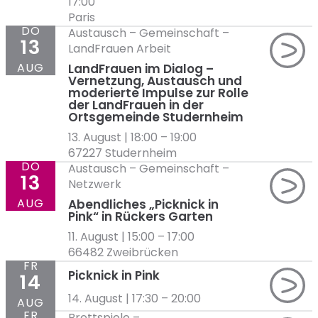
17:00
Paris
DO
Austausch
–
Gemeinschaft
–
13
LandFrauen Arbeit
AUG
LandFrauen im Dialog –
Vernetzung, Austausch und
moderierte Impulse zur Rolle
der LandFrauen in der
Ortsgemeinde Studernheim
13. August | 18:00
–
19:00
67227 Studernheim
DO
Austausch
–
Gemeinschaft
–
13
Netzwerk
AUG
Abendliches „Picknick in
Pink“ in Rückers Garten
11. August | 15:00
–
17:00
66482 Zweibrücken
FR
Picknick in Pink
14
14. August | 17:30
–
20:00
AUG
FR
Brettspiele
–