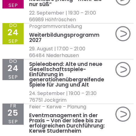
nur süß“
SEP
22. September | 19:30
–
21:00
66989 Höhfröschen
DO
Programmvorstellung
24
Weiterbildungsprogramm
2027
SEP
29. August | 17:00
–
21:00
66484 Niederhausen
DO
Spieleabend: Alte und neue
24
Gesellschaftsspiele-
Einführung in
SEP
generationenübergreifende
Spiele für Jung und Alt
24. September | 19:00
–
21:30
76751 Jockgrim
FR
Feier
–
Kerwe
–
Planung
25
Eventmanagement in der
Praxis – Von der Idee bis zur
SEP
erfolgreichen Durchführung:
Kerwe Studernheim