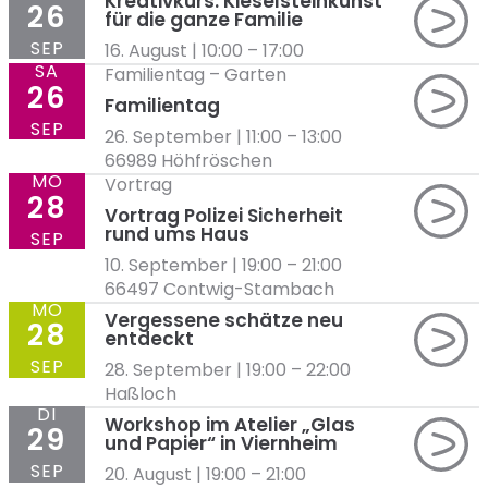
Kreativkurs: Kieselsteinkunst
26
für die ganze Familie
SEP
16. August | 10:00
–
17:00
SA
Familientag
–
Garten
26
Familientag
SEP
26. September | 11:00
–
13:00
66989 Höhfröschen
MO
Vortrag
28
Vortrag Polizei Sicherheit
rund ums Haus
SEP
10. September | 19:00
–
21:00
66497 Contwig-Stambach
MO
Vergessene schätze neu
28
entdeckt
SEP
28. September | 19:00
–
22:00
Haßloch
DI
Workshop im Atelier „Glas
29
und Papier“ in Viernheim
SEP
20. August | 19:00
–
21:00