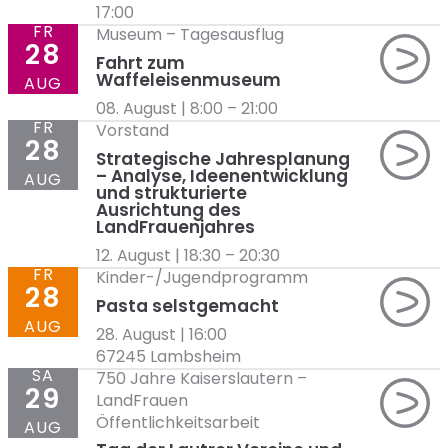
17:00
FR
Museum
–
Tagesausflug
28
Fahrt zum
Waffeleisenmuseum
AUG
08. August | 8:00
–
21:00
FR
Vorstand
28
Strategische Jahresplanung
– Analyse, Ideenentwicklung
AUG
und strukturierte
Ausrichtung des
LandFrauenjahres
12. August | 18:30
–
20:30
FR
Kinder-/Jugendprogramm
28
Pasta selstgemacht
AUG
28. August | 16:00
67245 Lambsheim
SA
750 Jahre Kaiserslautern
–
29
LandFrauen
Öffentlichkeitsarbeit
AUG