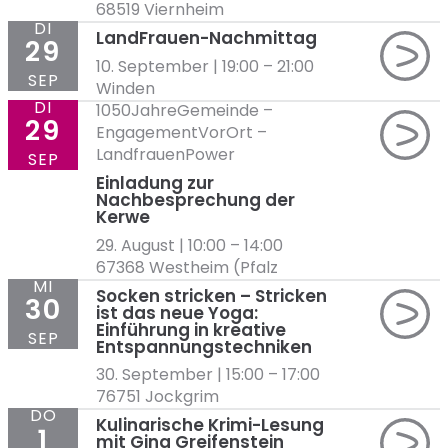
68519 Viernheim
DI
LandFrauen-Nachmittag
29
10. September | 19:00
–
21:00
SEP
Winden
DI
1050JahreGemeinde
–
29
EngagementVorOrt
–
LandfrauenPower
SEP
Einladung zur
Nachbesprechung der
Kerwe
29. August | 10:00
–
14:00
67368 Westheim (Pfalz
MI
Socken stricken – Stricken
30
ist das neue Yoga:
Einführung in kreative
SEP
Entspannungstechniken
30. September | 15:00
–
17:00
76751 Jockgrim
DO
Kulinarische Krimi-Lesung
1
mit Gina Greifenstein