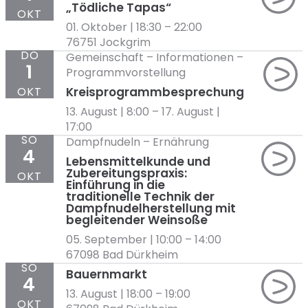
„Tödliche Tapas“
OKT
01. Oktober | 18:30
–
22:00
76751 Jockgrim
DO
Gemeinschaft
–
Informationen
–
1
Programmvorstellung
OKT
Kreisprogrammbesprechung
13. August | 8:00
–
17. August |
17:00
SO
Dampfnudeln
–
Ernährung
4
Lebensmittelkunde und
Zubereitungspraxis:
OKT
Einführung in die
traditionelle Technik der
Dampfnudelherstellung mit
begleitender Weinsoße
05. September | 10:00
–
14:00
67098 Bad Dürkheim
SO
Bauernmarkt
4
13. August | 18:00
–
19:00
OKT