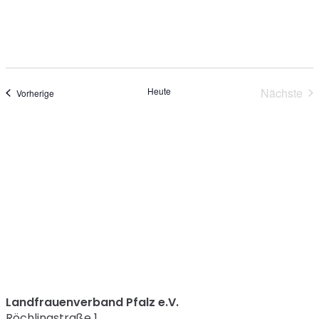
Heute
Nächste
Veranstaltungen
Vorherige
Verans
Landfrauenverband Pfalz e.V.
Röchlingstraße 1