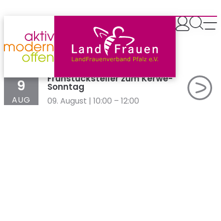
Zum
Inhalt
springen
SO
Frühstücksteller zum Kerwe-
9
Sonntag
AUG
09. August | 10:00
–
12:00