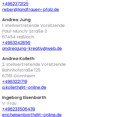
+4962372125
reber@landfrauen-pfalz.de
Andrea Jung
1. stellvertretende Vorsitzende
Paul-Münch-Straße 3
67454
Haßloch
+4963242856
andrea.jung-kreativ@web.de
Andrea Kolleth
2. stellvertretende Vorsitzende
Bahnhofstraße 125
67161
Gönnheim
+4963221719
a.kolleth@t-online.de
Ingeborg Eisenbarth
V-Frau
+496233506439
ericheisenbarth@t-online.de