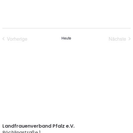
Vorherige
Heute
Nächste
Veranstaltungen
Verans
Landfrauenverband Pfalz e.V.
Röchlingstraße 1