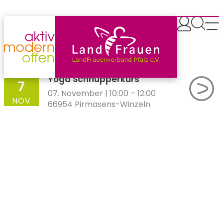
Zum
Inhalt
springen
SA
Yoga Schnupperkurs
7
07. November | 10:00
–
12:00
NOV
66954 Pirmasens-Winzeln