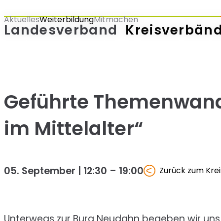
Zum
Aktuelles
Weiterbildung
Mitmachen
Inhalt
Landesverband
Kreisverbän
springen
Geführte Themenwand
im Mittelalter“
05. September | 12:30
–
19:00
Zurück zum Kre
Unterwegs zur Burg Neudahn begeben wir uns a