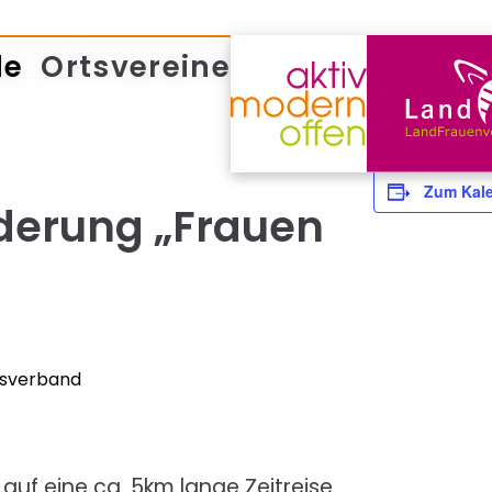
de
Ortsvereine
Zum Kale
erung „Frauen
isverband
uf eine ca. 5km lange Zeitreise