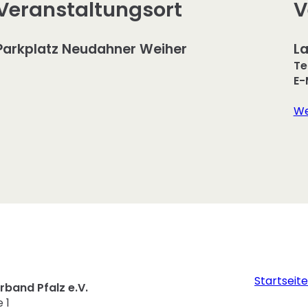
Veranstaltungsort
V
Parkplatz Neudahner Weiher
La
Te
E-
We
Startseite
band Pfalz e.V.
 1