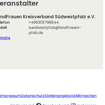
eranstalter
ndFrauen Kreisverband Südwestpfalz e.V.
lefon
+4963131798844
Mail
suedwestpfalz@landfrauen-
pfalz.de
bsite
Impressum
Datenschutz
Stellenangebote
Mitmachen