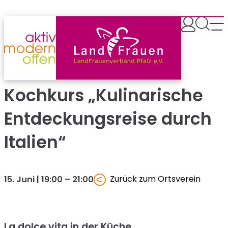
Zum
Inhalt
springen
Kochkurs „Kulinarische
Entdeckungsreise durch
Italien“
Zurück zum Ortsverein
15. Juni | 19:00
–
21:00
La dolce vita
in
der Küche