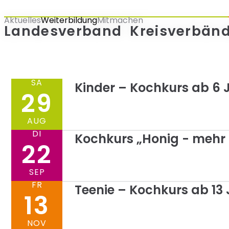
Zum
Aktuelles
Weiterbildung
Mitmachen
Inhalt
Landesverband
Kreisverbän
springen
SA
Kinder – Kochkurs ab 6 
29
AUG
DI
Kochkurs „Honig ​-​ mehr
22
SEP
FR
Teenie – Kochkurs ab 13
13
NOV