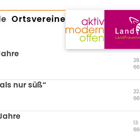
de
Ortsvereine
Jahre
29
66
 als nur süß“
22
66
 Jahre
13
66