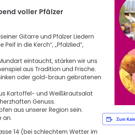
bend voller Pfälzer
iner Gitarre und Pfälzer Liedern
Peif in die Kerch“, „Pfalzlied“,
 Mundart eintaucht, stärken wir uns
nspiel aus Tradition und Frische.
chinken oder gold-braun gebratenen
us Kartoffel- und Weißkrautsalat
 herzhaften Genuss.
pfen aus unserer Region sein.
e an.
Zum Kale
gasse 14 (bei schlechtem Wetter im