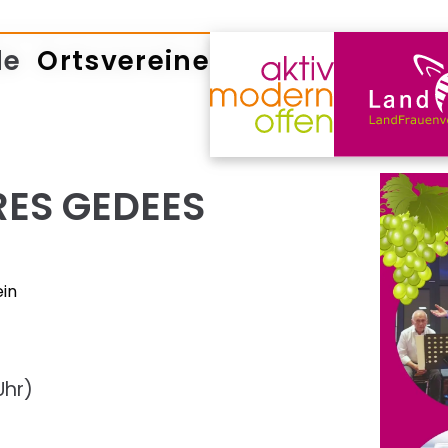
de
Ortsvereine
RES GEDEES
ein
Uhr)