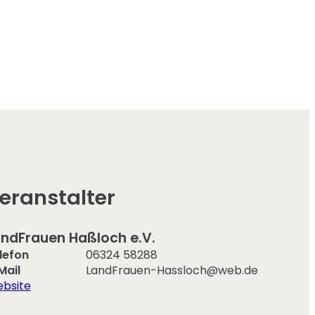
eranstalter
ndFrauen Haßloch e.V.
lefon
06324 58288
Mail
LandFrauen-Hassloch@web.de
bsite