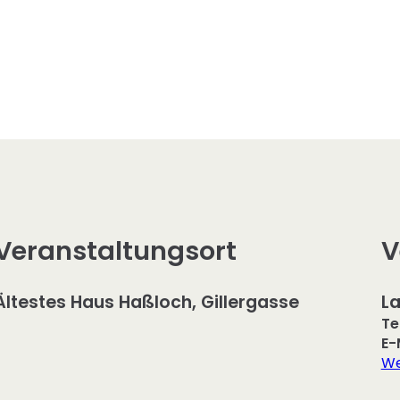
Veranstaltungsort
V
Ältestes Haus Haßloch, Gillergasse
La
Te
E-
We