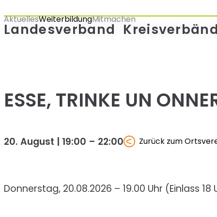
Zum
Aktuelles
Weiterbildung
Mitmachen
Inhalt
Landesverband
Kreisverbän
springen
ESSE, TRINKE UN ONNE
20. August | 19:00
–
22:00
Zurück zum Ortsver
Donnerstag, 20.08.2026 – 19.00 Uhr (Einlass 18 