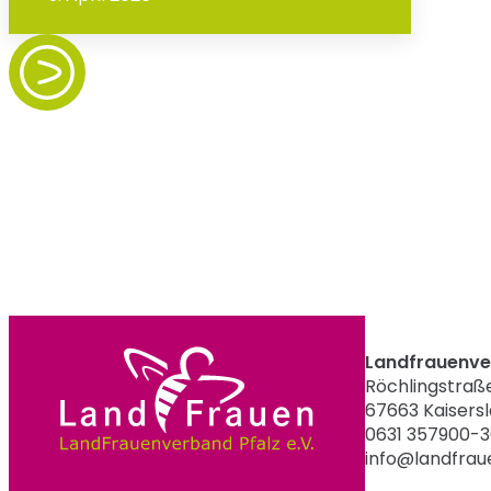
Landfrauenver
Röchlingstraße
67663 Kaisers
0631 357900-
info@landfrau