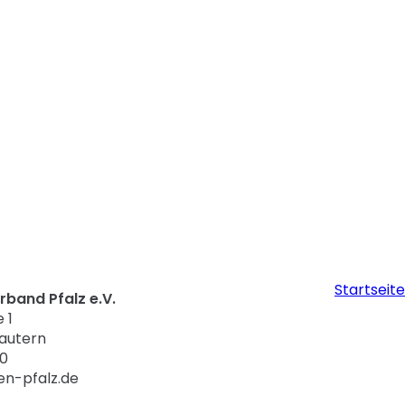
Startseite
band Pfalz e.V.
 1
lautern
30
en-pfalz.de