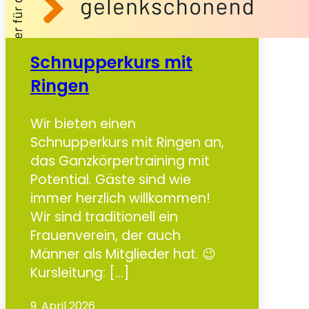
Schnupperkurs mit
Ringen
Wir bieten einen
Schnupperkurs mit Ringen an,
das Ganzkörpertraining mit
Potential. Gäste sind wie
immer herzlich willkommen!
Wir sind traditionell ein
Frauenverein, der auch
Männer als Mitglieder hat. 😉
Kursleitung: […]
9. April 2026