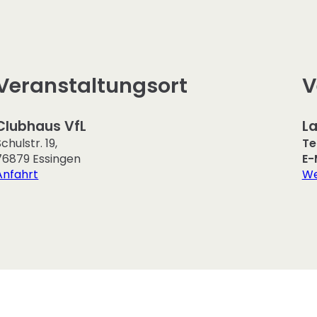
Veranstaltungsort
V
Clubhaus VfL
La
Schulstr. 19
,
Te
76879
Essingen
E-
Anfahrt
We