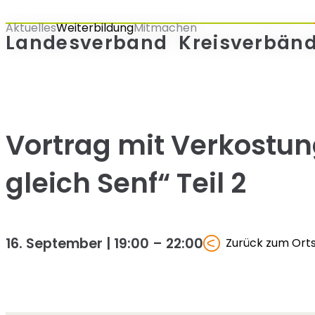
Zum
Aktuelles
Weiterbildung
Mitmachen
Inhalt
Landesverband
Kreisverbän
springen
Vortrag mit Verkostung
gleich Senf“ Teil 2
16. September | 19:00
–
22:00
Zurück zum Ort