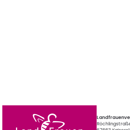
Landfrauenver
Röchlingstraße