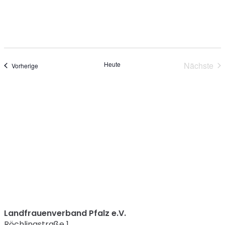
Heute
Nächste
Veranstaltungen
Vorherige
Verans
Landfrauenverband Pfalz e.V.
Röchlingstraße 1